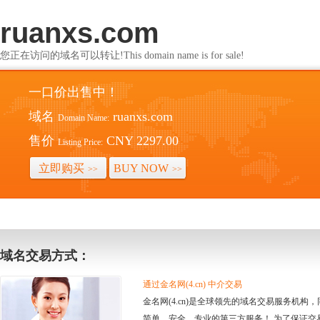
ruanxs.com
您正在访问的域名可以转让!This domain name is for sale!
一口价出售中！
域名
ruanxs.com
Domain Name:
售价
CNY 2297.00
Listing Price:
立即购买
BUY NOW
>>
>>
域名交易方式：
通过金名网(4.cn) 中介交易
金名网(4.cn)是全球领先的域名交易服务机
简单、安全、专业的第三方服务！ 为了保证交