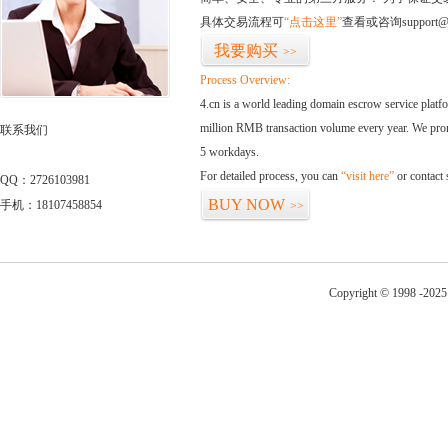
具体交易流程可
“点击这里”
查看或咨询support@
我要购买
>>
Process Overview:
4.cn is a world leading domain escrow service plat
million RMB transaction volume every year. We promi
联系我们
5 workdays.
For detailed process, you can
“visit here”
or contact
QQ：2726103981
BUY NOW
手机：18107458854
>>
Copyright © 1998 -2025