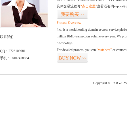
具体交易流程可
“点击这里”
查看或咨询support@
我要购买
>>
Process Overview:
4.cn is a world leading domain escrow service plat
million RMB transaction volume every year. We promi
联系我们
5 workdays.
For detailed process, you can
“visit here”
or contact
QQ：2726103981
BUY NOW
手机：18107458854
>>
Copyright © 1998 -2025