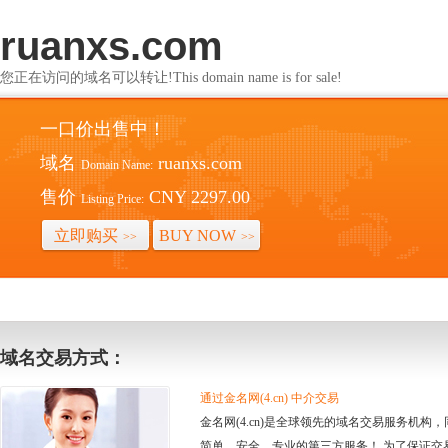
ruanxs.com
您正在访问的域名可以转让!This domain name is for sale!
一口价出售中！
域名
ruanxs.com
Domain Name:
售价
CNY 2297.00
Listing Price:
立即购买
BUY NOW
>>
>>
域名交易方式：
通过金名网(4.cn) 中介交易
金名网(4.cn)是全球领先的域名交易服务机
简单、安全、专业的第三方服务！ 为了保证交