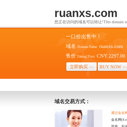
ruanxs.com
您正在访问的域名可以转让!This domain name i
一口价出售中！
域名
ruanxs.com
Domain Name:
售价
CNY 2297.00
Listing Price:
立即购买
BUY NOW
>>
>>
域名交易方式：
通过金名网(
金名网(4
简单、安