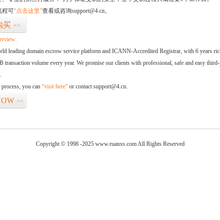
流程可
“点击这里”
查看或咨询support@4.cn。
购买
>>
erview:
orld leading domain escrow service platform and ICANN-Accredited Registrar, with 6 years ri
 transaction volume every year. We promise our clients with professional, safe and easy third-
.
d process, you can
“visit here”
or contact support@4.cn.
NOW
>>
Copyright © 1998 -2025 www.ruanxs.com All Rights Reserved