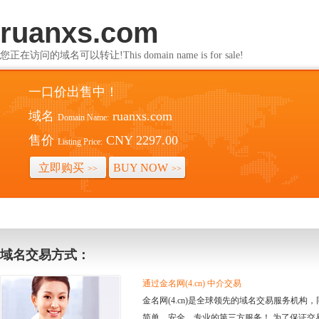
ruanxs.com
您正在访问的域名可以转让!This domain name is for sale!
一口价出售中！
域名
ruanxs.com
Domain Name:
售价
CNY 2297.00
Listing Price:
立即购买
BUY NOW
>>
>>
域名交易方式：
通过金名网(4.cn) 中介交易
金名网(4.cn)是全球领先的域名交易服务机
简单、安全、专业的第三方服务！ 为了保证交