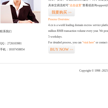
具体交易流程可
“点击这里”
查看或咨询support@
我要购买
>>
Process Overview:
4.cn is a world leading domain escrow service plat
million RMB transaction volume every year. We promi
联系我们
5 workdays.
For detailed process, you can
“visit here”
or contact
QQ：2726103981
BUY NOW
手机：18107458854
>>
Copyright © 1998 -2025