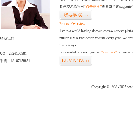
具体交易流程可
“点击这里”
查看或咨询support@
我要购买
>>
Process Overview:
4.cn is a world leading domain escrow service plat
million RMB transaction volume every year. We promi
联系我们
5 workdays.
For detailed process, you can
“visit here”
or contact
QQ：2726103981
BUY NOW
手机：18107458854
>>
Copyright © 1998 -2025 www