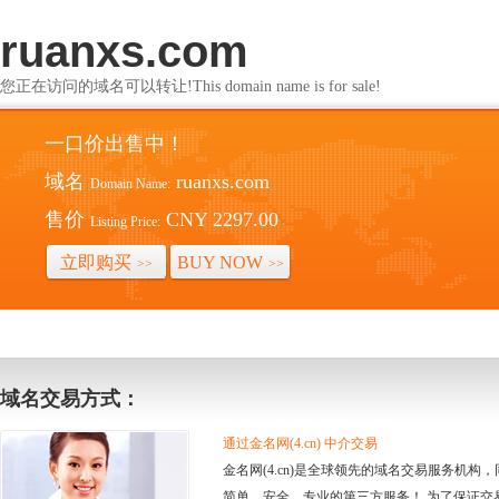
ruanxs.com
您正在访问的域名可以转让!This domain name is for sale!
一口价出售中！
域名
ruanxs.com
Domain Name:
售价
CNY 2297.00
Listing Price:
立即购买
BUY NOW
>>
>>
域名交易方式：
通过金名网(4.cn) 中介交易
金名网(4.cn)是全球领先的域名交易服务机
简单、安全、专业的第三方服务！ 为了保证交